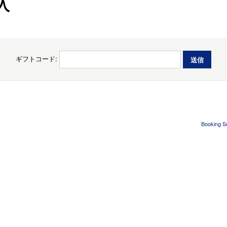
入
ギフトコード:
Booking S