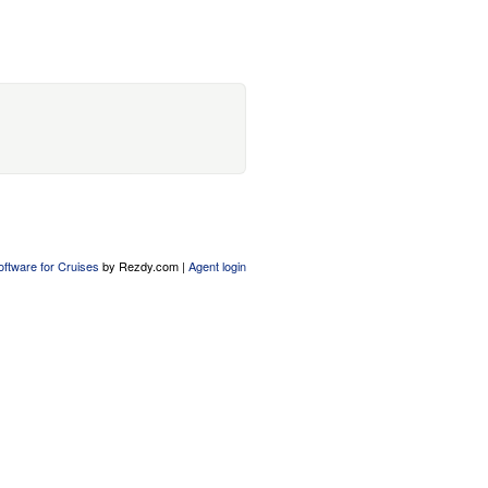
oftware for Cruises
by Rezdy.com |
Agent login