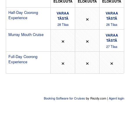
ELOKUUTA
ELOKUUTA
ELOKUUTA
Half-Day Coorong
VARAA
VARAA
×
Experience
TÄSTÄ
TÄSTÄ
28
Tilaa
26
Tilaa
Murray Mouth Cruise
VARAA
×
×
TÄSTÄ
27
Tilaa
Full-Day Coorong
×
×
×
Experience
Booking Software for Cruises
by Rezdy.com |
Agent login