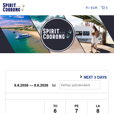
FI
EUR
0
NEXT 3 DAYS
6.8.2026 — 8.8.2026
tai
TO
PE
LA
6
7
8